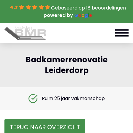
4.7
Gebaseerd op 18 beoordelingen
powered by
G
o
o
g
l
e
Badkamerrenovatie
Leiderdorp
Ruim 25 jaar vakmanschap
TERUG NAAR OVERZICHT