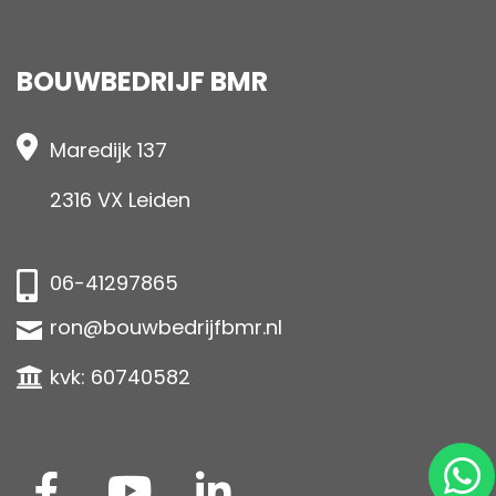
BOUWBEDRIJF BMR
Maredijk 137
2316 VX Leiden
06-41297865
ron@bouwbedrijfbmr.nl
kvk: 60740582