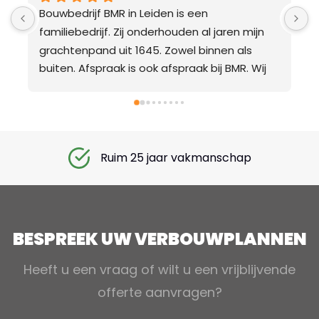
Bouwbedrijf BMR in Leiden is een 
W
familiebedrijf. Zij onderhouden al jaren mijn 
d
grachtenpand uit 1645. Zowel binnen als 
g
buiten. Afspraak is ook afspraak bij BMR. Wij 
n
roemen hun vakmanschap en ook het 
e
meedenken van wat er moet gebeuren. Wij 
zijn meer dan tevreden over BMR.Cornelis
Ruim 25 jaar vakmanschap
BESPREEK UW VERBOUWPLANNEN
Heeft u een vraag of wilt u een vrijblijvende
offerte aanvragen?