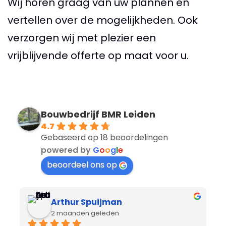
Wij horen graag van uw plannen en
vertellen over de mogelijkheden. Ook
verzorgen wij met plezier een
vrijblijvende offerte op maat voor u.
Bouwbedrijf BMR Leiden
4.7
Gebaseerd op 18 beoordelingen
powered by
G
o
o
g
l
e
beoordeel ons op
Arthur Spuijman
2 maanden geleden