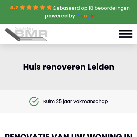
4.7
Gebaseerd op 18 beoordelingen
powered by
G
o
o
g
l
e
Huis renoveren Leiden
Ruim 25 jaar vakmanschap