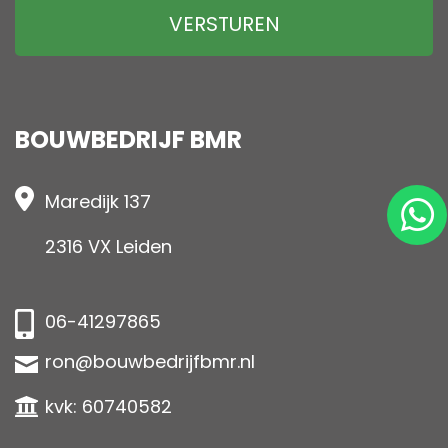
BOUWBEDRIJF BMR
Maredijk 137
2316 VX Leiden
06-41297865
ron@bouwbedrijfbmr.nl
kvk: 60740582