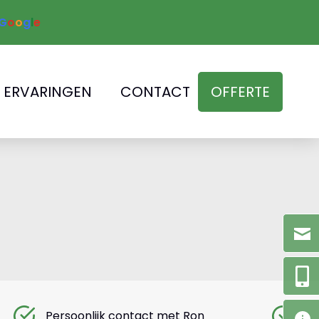
G
o
o
g
l
e
ERVARINGEN
CONTACT
OFFERTE
Persoonlijk contact met Ron
Co