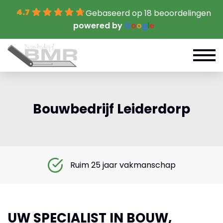
4.7
Gebaseerd op 18 beoordelingen
powered by
G
o
o
g
l
e
Bouwbedrijf Leiderdorp
Ruim 25 jaar vakmanschap
UW SPECIALIST IN BOUW,