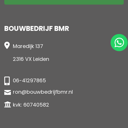
BOUWBEDRIJF BMR
Maredijk 137
2316 VX Leiden
06-41297865
ron@bouwbedrijfbmr.nl
kvk: 60740582