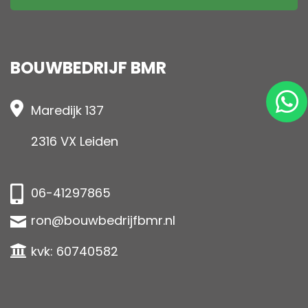
BOUWBEDRIJF BMR
Maredijk 137
2316 VX Leiden
06-41297865
ron@bouwbedrijfbmr.nl
kvk: 60740582